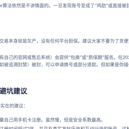
tter算法依然是不讲情面的。一旦发现账号变成了“鸡肋”或直接
交易本身就是灰产，没有任何平台担保。建议大家不要为了贪便宜去
自己的官网或售后系统）会提供“包换”或“质保期”服务。在202
如被追溯封禁）被封，可以申请换号或部分退款。但如果是你操
战避坑建议
条实在的建议：
量自己用手机卡注册。虽然慢，但是安全系数最高。
注册时间超过2年、并且有真实发帖历史和互动记录的账号。这