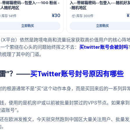
--带邮箱密码--包登入---100 粉丝 -
入--带邮箱密码--包登入---随机好友
真人随机地区
-随机地区
¥30
¥
 库存 141件
📦 库存 300件
立即购买
立即购买
tter（X平台）依然是跨境电商和流量玩家获取高价值用户的核心
但一个萦绕在心头的问题始终挥之不去：
买twitter账号会被封吗
统梳理了其中的门道。
雷”？——
买Twitter账号封号原因有哪些
被封的根源通常不是“买”这个动作本身，而是买回来后的一系列
钱，使用的是机房IP或以前被批量封禁过的VPS节点。如果拿到
被盗账号”。
还在欧洲发推文，今天就突然跑到中国区大量关注用户、批量发
的。