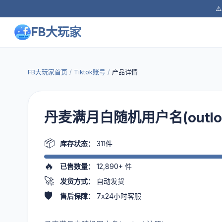
⚠
FB大玩家
FB大玩家首页
/
Tiktok账号
/
产品详情
丹麦满月白随机用户名(outlo
📦
库存状态：
311件
🔥
已售数量：
12,890+
件
🚀
发货方式：
自动发货
🛡️
售后保障：
7x24小时客服