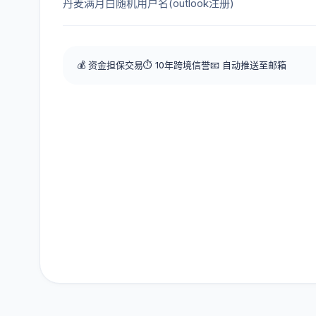
丹麦满月白随机用户名(outlook注册)
💰 资金担保交易
⏱️ 10年跨境信誉
📧 自动推送至邮箱