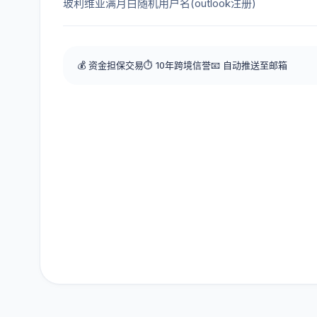
玻利维亚满月白随机用户名(outlook注册)
💰 资金担保交易
⏱️ 10年跨境信誉
📧 自动推送至邮箱