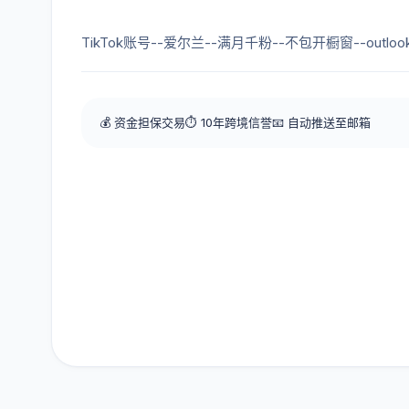
TikTok账号--爱尔兰--满月千粉--不包开橱窗--outl
💰 资金担保交易
⏱️ 10年跨境信誉
📧 自动推送至邮箱