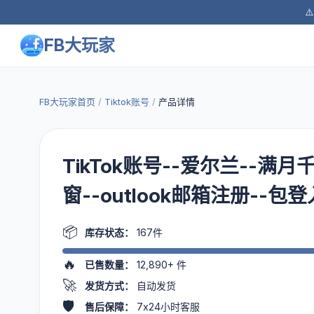
⚠
FB大玩家
FB大玩家首页
/
Tiktok账号
/
产品详情
TikTok账号--爱尔兰--满
窗--outlook邮箱注册--包登
📦
库存状态：
167件
🔥
已售数量：
12,890+
件
🚀
发货方式：
自动发货
🛡️
售后保障：
7x24小时客服