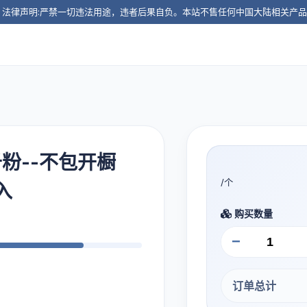
️ 法律声明:严禁一切违法用途，违者后果自负。本站不售任何中国大陆相关产
月千粉--不包开橱
/个
入
购买数量
−
订单总计