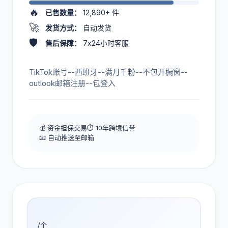
🔥
已售数量：
12,890+
件
🚀
发货方式：
自动发货
🛡️
售后保障：
7x24小时客服
TikTok账号--西班牙--满月千粉--不包开橱窗--
outlook邮箱注册--包登入
💰 资金担保交易
⏱️ 10年跨境信誉
📧 自动推送至邮箱
/个