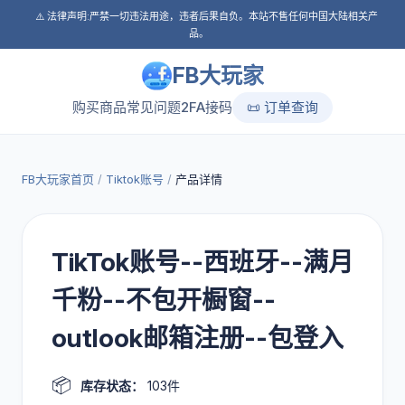
⚠️ 法律声明:严禁一切违法用途，违者后果自负。本站不售任何中国大陆相关产
品。
FB大玩家
购买商品
常见问题
2FA接码
📜 订单查询
FB大玩家首页
/
Tiktok账号
/
产品详情
TikTok账号--西班牙--满月
千粉--不包开橱窗--
outlook邮箱注册--包登入
📦
库存状态：
103件