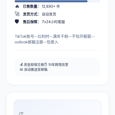
🔥
已售数量：
12,890+
件
🚀
发货方式：
自动发货
🛡️
售后保障：
7x24小时客服
TikTok账号--比利时--满年千粉--不包开橱窗--
outlook邮箱注册--包登入
💰 资金担保交易
⏱️ 10年跨境信誉
📧 自动推送至邮箱
/个