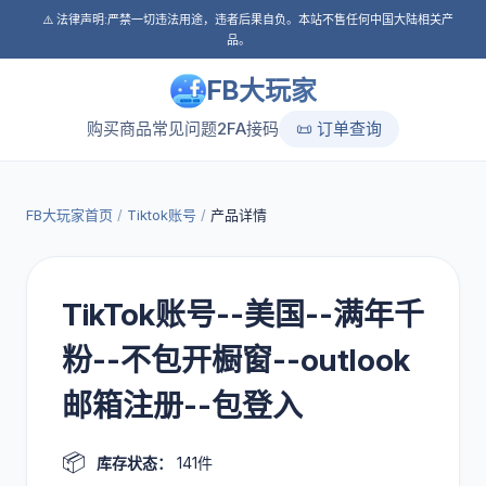
⚠️ 法律声明:严禁一切违法用途，违者后果自负。本站不售任何中国大陆相关产
品。
FB大玩家
购买商品
常见问题
2FA接码
📜 订单查询
FB大玩家首页
/
Tiktok账号
/
产品详情
TikTok账号--美国--满年千
粉--不包开橱窗--outlook
邮箱注册--包登入
📦
库存状态：
141件