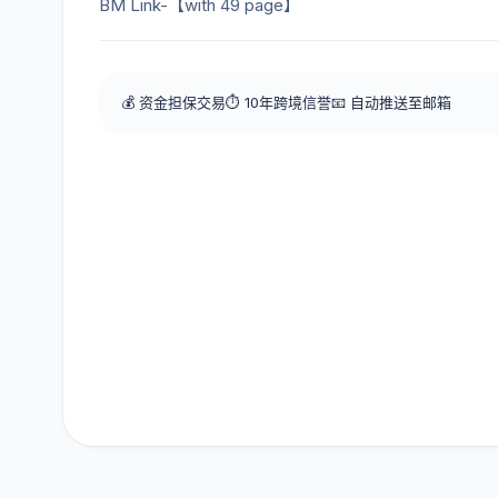
BM Link-【with 49 page】
💰 资金担保交易
⏱️ 10年跨境信誉
📧 自动推送至邮箱