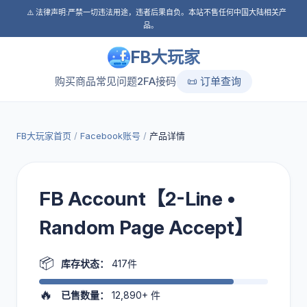
⚠️ 法律声明:严禁一切违法用途，违者后果自负。本站不售任何中国大陆相关产
品。
FB大玩家
购买商品
常见问题
2FA接码
📜 订单查询
FB大玩家首页
/
Facebook账号
/
产品详情
FB Account【2-Line •
Random Page Accept】
📦
库存状态：
417件
🔥
已售数量：
12,890+
件