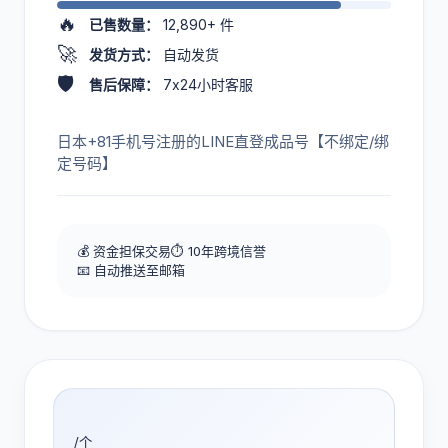
🔥
已售数量：
12,890+
件
🚀
发货方式：
自动发货
🛡️
售后保障：
7x24小时客服
日本+81手机号注册的LINE直登成品号【不绑定/绑
定号码】
💰 资金担保交易
⏱️ 10年跨境信誉
📧 自动推送至邮箱
/个