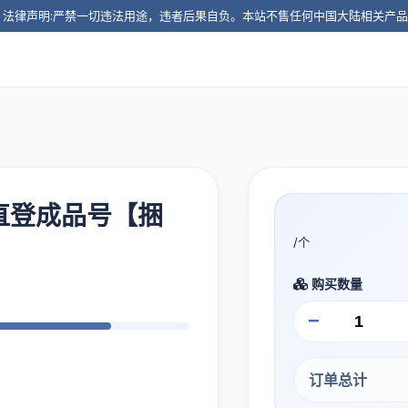
️ 法律声明:严禁一切违法用途，违者后果自负。本站不售任何中国大陆相关产
E直登成品号【捆
/个
购买数量
−
订单总计