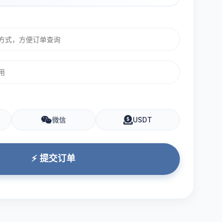
微信
USDT
⚡ 提交订单