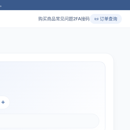
品。
购买商品
常见问题
2FA接码
📜 订单查询
+