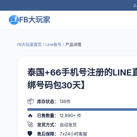
⚠
FB大玩家
FB大玩家首页
/
Line账号
/
产品详情
泰国+66手机号注册的LIN
绑号码包30天】
📦
库存状态：
136件
🔥
已售数量：
12,890+
件
🚀
发货方式：
自动发货
🛡️
售后保障：
7x24小时客服