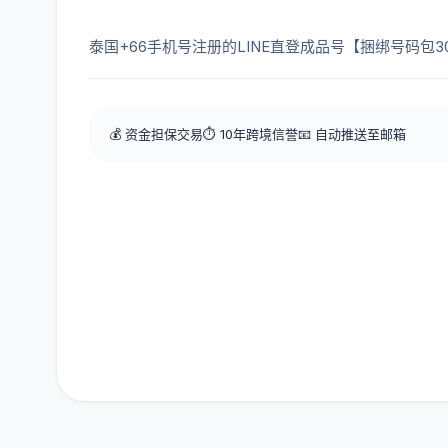
泰国+66手机号注册的LINE直登成品号【捆绑号码包3
💰 资金担保交易
⏱️ 10年跨境信誉
📧 自动推送至邮箱