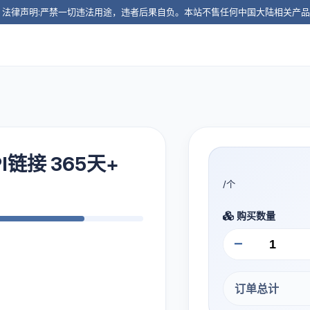
️ 法律声明:严禁一切违法用途，违者后果自负。本站不售任何中国大陆相关产
I链接 365天+
/个
购买数量
−
订单总计