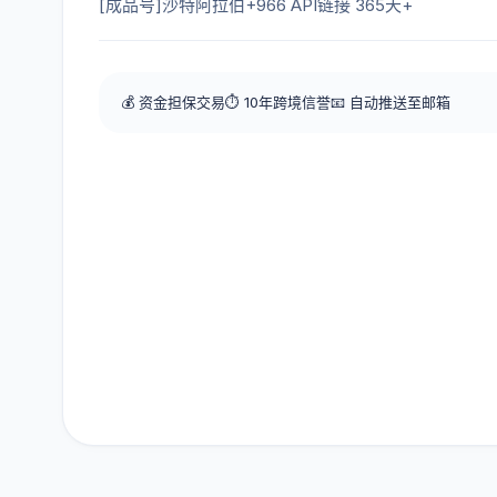
[成品号]沙特阿拉伯+966 API链接 365天+
💰 资金担保交易
⏱️ 10年跨境信誉
📧 自动推送至邮箱