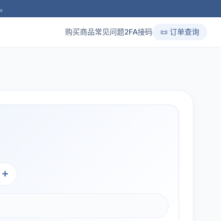
品。
购买商品
常见问题
2FA接码
📜 订单查询
+