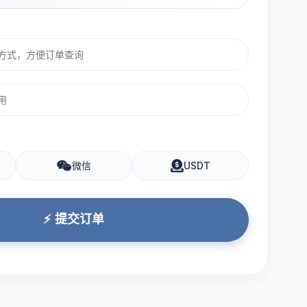
微信
USDT
⚡ 提交订单