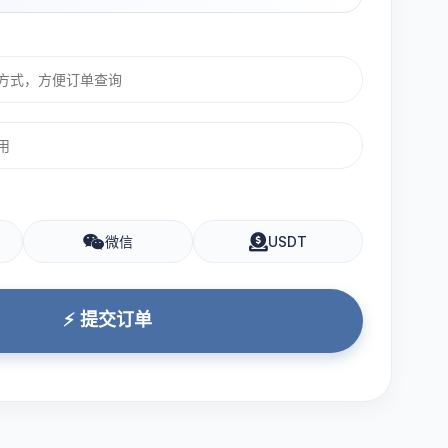
微信
USDT
⚡ 提交订单