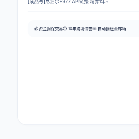
[成品号]尼泊尔+977 API链接 精养1年+
💰 资金担保交易
⏱️ 10年跨境信誉
📧 自动推送至邮箱