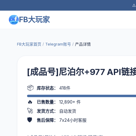
⚠
FB大玩家
FB大玩家首页
/
Telegram账号
/
产品详情
[成品号]尼泊尔+977 API链
📦
库存状态：
418件
🔥
已售数量：
12,890+
件
🚀
发货方式：
自动发货
🛡️
售后保障：
7x24小时客服