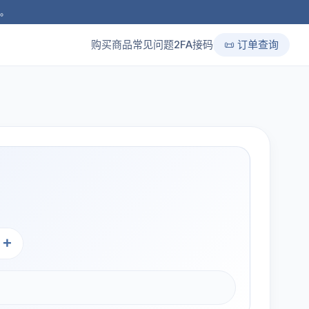
品。
购买商品
常见问题
2FA接码
📜 订单查询
+