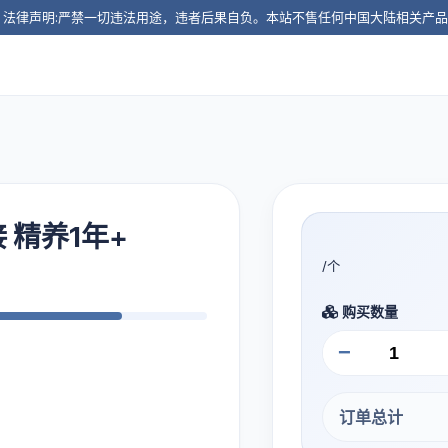
️ 法律声明:严禁一切违法用途，违者后果自负。本站不售任何中国大陆相关产
接 精养1年+
/个
购买数量
−
订单总计