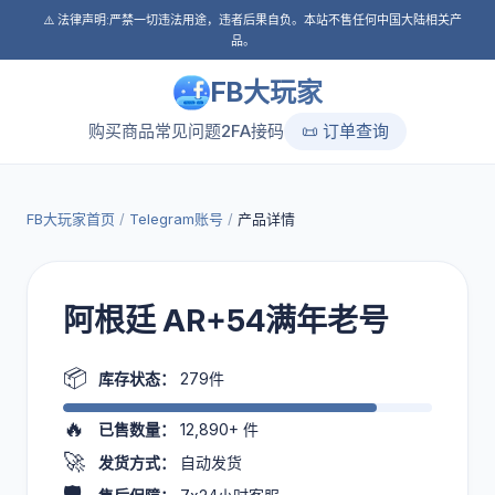
⚠️ 法律声明:严禁一切违法用途，违者后果自负。本站不售任何中国大陆相关产
品。
FB大玩家
购买商品
常见问题
2FA接码
📜 订单查询
FB大玩家首页
/
Telegram账号
/
产品详情
阿根廷 AR+54满年老号
📦
库存状态：
279件
🔥
已售数量：
12,890+
件
🚀
发货方式：
自动发货