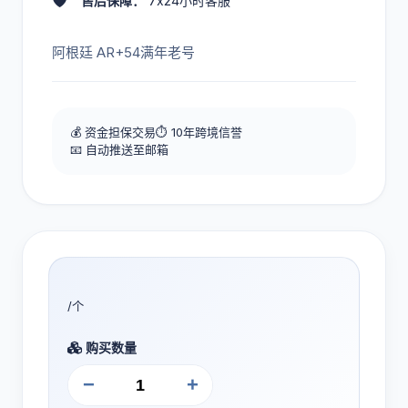
🛡️
售后保障：
7x24小时客服
阿根廷 AR+54满年老号
💰 资金担保交易
⏱️ 10年跨境信誉
📧 自动推送至邮箱
/个
购买数量
−
+