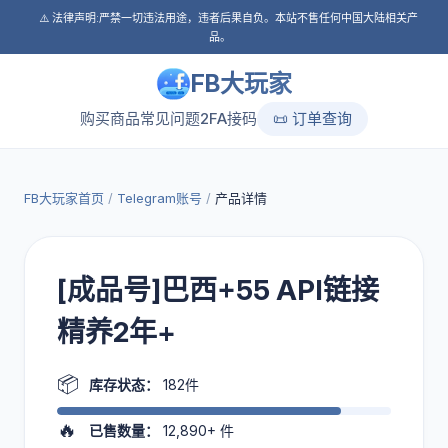
⚠️ 法律声明:严禁一切违法用途，违者后果自负。本站不售任何中国大陆相关产
品。
FB大玩家
购买商品
常见问题
2FA接码
📜 订单查询
FB大玩家首页
/
Telegram账号
/
产品详情
[成品号]巴西+55 API链接
精养2年+
📦
库存状态：
182件
🔥
已售数量：
12,890+
件