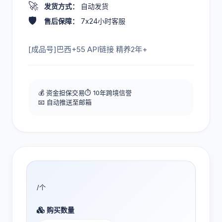
🚀
发货方式：
自动发货
🛡️
售后保障：
7x24小时客服
[成品号]巴西+55 API链接 精养2年+
💰 资金担保交易
⏱️ 10年跨境信誉
📧 自动推送至邮箱
/个
购买数量