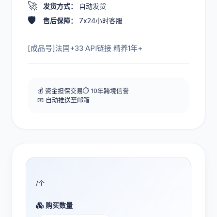
🚀
发货方式：
自动发货
🛡️
售后保障：
7x24小时客服
[成品号]法国+33 API链接 精养1年+
💰 资金担保交易
⏱️ 10年跨境信誉
📧 自动推送至邮箱
/个
购买数量