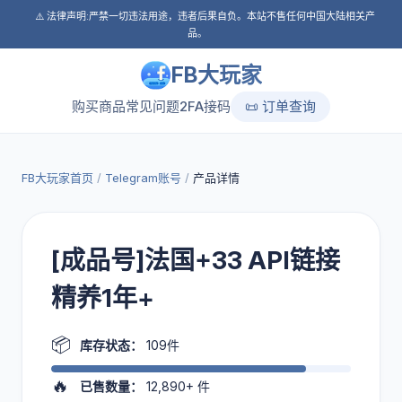
⚠️ 法律声明:严禁一切违法用途，违者后果自负。本站不售任何中国大陆相关产
品。
FB大玩家
购买商品
常见问题
2FA接码
📜 订单查询
FB大玩家首页
/
Telegram账号
/
产品详情
[成品号]法国+33 API链接
精养1年+
📦
库存状态：
109件
🔥
已售数量：
12,890+
件