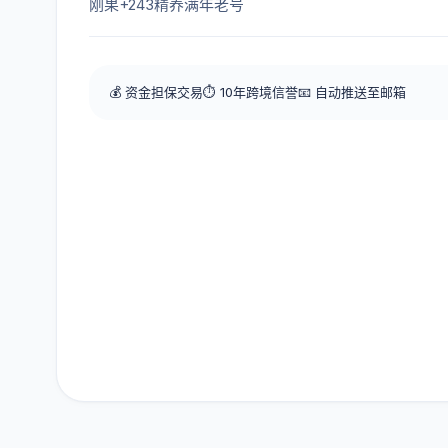
刚果+243精养满年老号
💰 资金担保交易
⏱️ 10年跨境信誉
📧 自动推送至邮箱