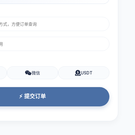
微信
USDT
⚡ 提交订单