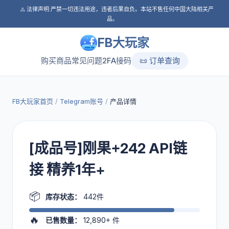
⚠️ 法律声明:严禁一切违法用途，违者后果自负。本站不售任何中国大陆相关产
品。
FB大玩家
购买商品
常见问题
2FA接码
📜 订单查询
FB大玩家首页
/
Telegram账号
/
产品详情
[成品号]刚果+242 API链
接 精养1年+
📦
库存状态：
442件
🔥
已售数量：
12,890+
件