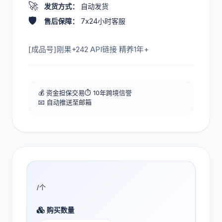
🚀
发货方式：
自动发货
🛡️
售后保障：
7x24小时客服
[成品号]刚果+242 API链接 精养1年+
💰 资金担保交易
⏱️ 10年跨境信誉
📧 自动推送至邮箱
/个
购买数量