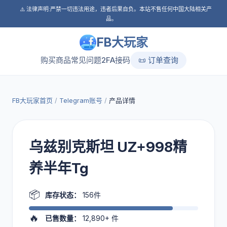
⚠️ 法律声明:严禁一切违法用途，违者后果自负。本站不售任何中国大陆相关产
品。
FB大玩家
购买商品
常见问题
2FA接码
📜 订单查询
FB大玩家首页
/
Telegram账号
/
产品详情
乌兹别克斯坦 UZ+998精
养半年Tg
📦
库存状态：
156件
🔥
已售数量：
12,890+
件