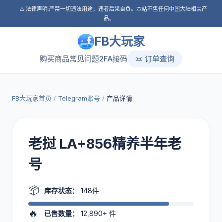
⚠️ 法律声明:严禁一切违法用途，违者后果自负。本站不售任何中国大陆相关产
品。
FB大玩家
购买商品
常见问题
2FA接码
📜 订单查询
FB大玩家首页
/
Telegram账号
/
产品详情
老挝 LA+856精养半年老
号
📦
库存状态：
148件
🔥
已售数量：
12,890+
件