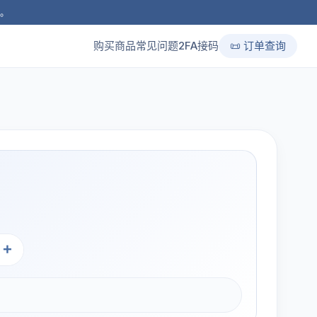
品。
购买商品
常见问题
2FA接码
📜 订单查询
+