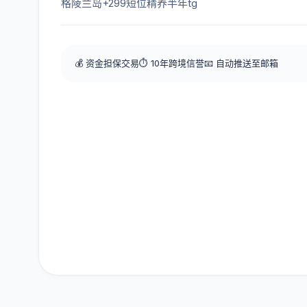
格陵兰岛+299短位精养半年tg
💰 资金担保交易
⏱️ 10年跨境信誉
📧 自动推送至邮箱