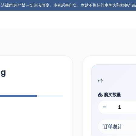
️ 法律声明:严禁一切违法用途，违者后果自负。本站不售任何中国大陆相关产
g
/个
购买数量
−
订单总计