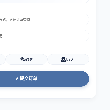
微信
USDT
⚡ 提交订单