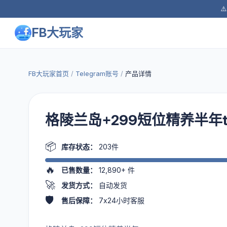
⚠
FB大玩家
FB大玩家首页
/
Telegram账号
/
产品详情
格陵兰岛+299短位精养半年t
📦
库存状态：
203件
🔥
已售数量：
12,890+
件
🚀
发货方式：
自动发货
🛡️
售后保障：
7x24小时客服