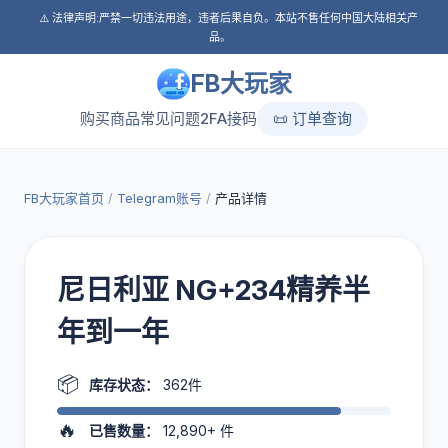
⚠️ 法律声明:严禁一切违法用途，违者后果自负。本站不售任何中国大陆相关产
品。
FB大玩家
购买商品
常见问题
2FA接码
📜 订单查询
FB大玩家首页
/
Telegram账号
/
产品详情
尼日利亚 NG+234精养半
年到一年
📦
库存状态：
362件
🔥
已售数量：
12,890+
件