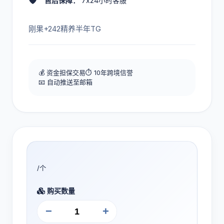
🛡️
售后保障：
7x24小时客服
刚果+242精养半年TG
💰 资金担保交易
⏱️ 10年跨境信誉
📧 自动推送至邮箱
/个
购买数量
−
+