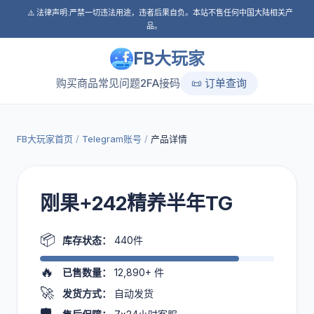
⚠️ 法律声明:严禁一切违法用途，违者后果自负。本站不售任何中国大陆相关产
品。
FB大玩家
购买商品
常见问题
2FA接码
📜 订单查询
FB大玩家首页
/
Telegram账号
/
产品详情
刚果+242精养半年TG
📦
库存状态：
440件
🔥
已售数量：
12,890+
件
🚀
发货方式：
自动发货