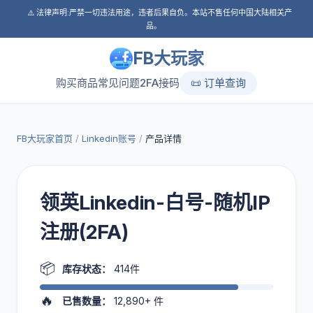
⚠️ 法律声明:严禁一切违法用途，违者后果自负。本站不售任何中国大陆相关产
品。
FB大玩家
购买商品
常见问题
2FA接码
📜 订单查询
FB大玩家首页
/
Linkedin账号
/
产品详情
领英Linkedin-白号-随机IP
注册(2FA)
📦
库存状态：
414件
🔥
已售数量：
12,890+
件