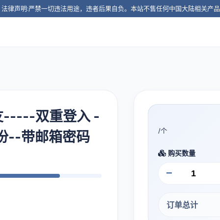
️ 法律声明:严禁一切违法用途，违者后果自负。本站不售任何中国大陆相关产
-----双重登入 -
/个
5年份--带邮箱密码
购买数量
−
订单总计