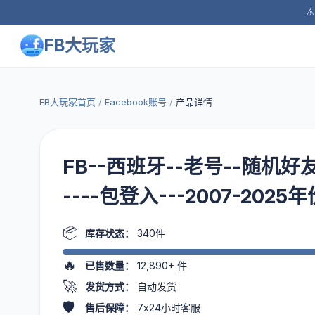
⚠
FB大玩家
FB大玩家首页
/
Facebook账号
/
产品详情
FB--西班牙--老号--随机好友
----包登入---2007-202
📦
库存状态：
340件
🔥
已售数量：
12,890+
件
🚀
发货方式：
自动发货
🛡️
售后保障：
7x24小时客服