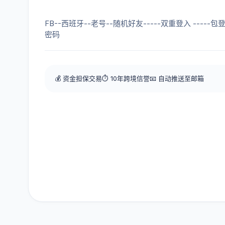
FB--西班牙--老号--随机好友-----双重登入 -----包登
密码
💰 资金担保交易
⏱️ 10年跨境信誉
📧 自动推送至邮箱