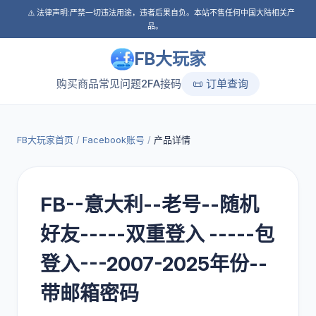
⚠️ 法律声明:严禁一切违法用途，违者后果自负。本站不售任何中国大陆相关产
品。
FB大玩家
购买商品
常见问题
2FA接码
📜 订单查询
FB大玩家首页
/
Facebook账号
/
产品详情
FB--意大利--老号--随机
好友-----双重登入 -----包
登入---2007-2025年份--
带邮箱密码