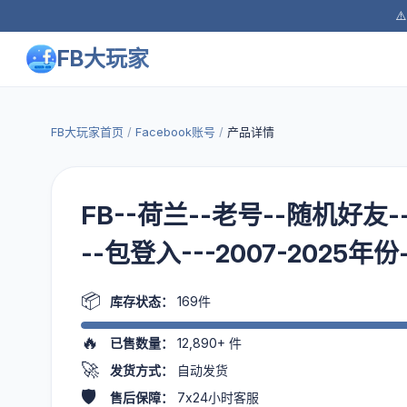
⚠
FB大玩家
FB大玩家首页
/
Facebook账号
/
产品详情
FB--荷兰--老号--随机好友--
--包登入---2007-2025年
📦
库存状态：
169件
🔥
已售数量：
12,890+
件
🚀
发货方式：
自动发货
🛡️
售后保障：
7x24小时客服