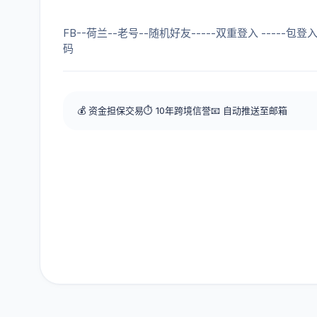
FB--荷兰--老号--随机好友-----双重登入 -----包登入
码
💰 资金担保交易
⏱️ 10年跨境信誉
📧 自动推送至邮箱