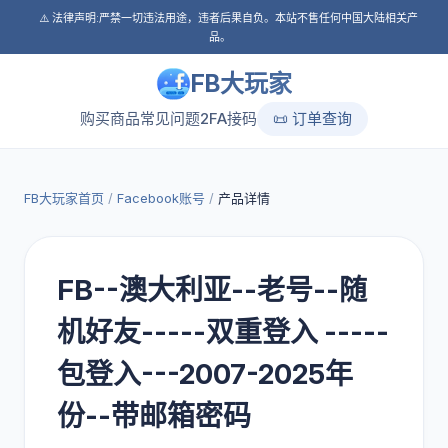
⚠️ 法律声明:严禁一切违法用途，违者后果自负。本站不售任何中国大陆相关产
品。
FB大玩家
购买商品
常见问题
2FA接码
📜 订单查询
FB大玩家首页
/
Facebook账号
/
产品详情
FB--澳大利亚--老号--随
机好友-----双重登入 -----
包登入---2007-2025年
份--带邮箱密码