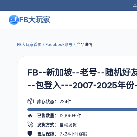
⚠
FB大玩家
FB大玩家首页
/
Facebook账号
/
产品详情
FB--新加坡--老号--随机好友
--包登入---2007-2025年
📦
库存状态：
224件
🔥
已售数量：
12,890+
件
🚀
发货方式：
自动发货
🛡️
售后保障：
7x24小时客服