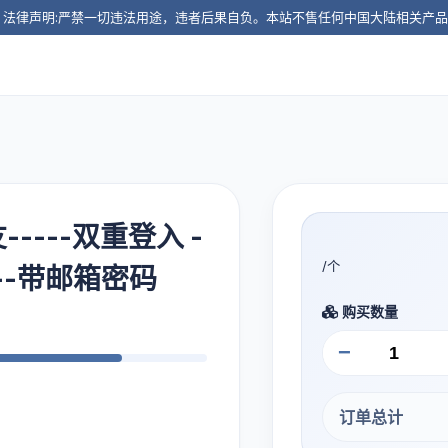
️ 法律声明:严禁一切违法用途，违者后果自负。本站不售任何中国大陆相关产
-----双重登入 -
/个
份--带邮箱密码
购买数量
−
订单总计