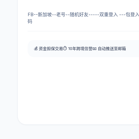
FB--新加坡--老号--随机好友-----双重登入 ---包登入
码
💰 资金担保交易
⏱️ 10年跨境信誉
📧 自动推送至邮箱