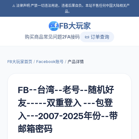
⚠️ 法律声明:严禁一切违法用途，违者后果自负。本站不售任何中国大陆相关产
品。
FB大玩家
购买商品
常见问题
2FA接码
📜 订单查询
FB大玩家首页
/
Facebook账号
/
产品详情
FB--台湾--老号--随机好
友-----双重登入 ---包登
入---2007-2025年份--带
邮箱密码