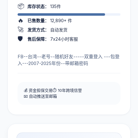
📦
库存状态：
135件
🔥
已售数量：
12,890+
件
🚀
发货方式：
自动发货
🛡️
售后保障：
7x24小时客服
FB--台湾--老号--随机好友-----双重登入 ---包登
入---2007-2025年份--带邮箱密码
💰 资金担保交易
⏱️ 10年跨境信誉
📧 自动推送至邮箱