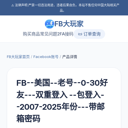
⚠️ 法律声明:严禁一切违法用途，违者后果自负。本站不售任何中国大陆相关产
品。
FB大玩家
购买商品
常见问题
2FA接码
📜 订单查询
FB大玩家首页
/
Facebook账号
/
产品详情
FB--美国--老号--0-30好
友---双重登入 --包登入-
-2007-2025年份---带邮
箱密码