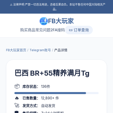
⚠️ 法律声明:严禁一切违法用途，违者后果自负。本站不售任何中国大陆相关产
品。
FB大玩家
购买商品
常见问题
2FA接码
📜 订单查询
FB大玩家首页
/
Telegram账号
/
产品详情
巴西 BR+55精养满月Tg
📦
库存状态：
136件
🔥
已售数量：
12,890+
件
🚀
发货方式：
自动发货