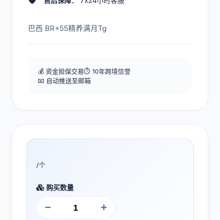
🛡️
售后保障：
7x24小时客服
巴西 BR+55精养满月Tg
💰 资金担保交易
⏱️ 10年跨境信誉
📧 自动推送至邮箱
/个
购买数量
−
+