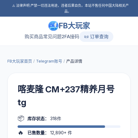
⚠️ 法律声明:严禁一切违法用途，违者后果自负。本站不售任何中国大陆相关产
品。
FB大玩家
购买商品
常见问题
2FA接码
📜 订单查询
FB大玩家首页
/
Telegram账号
/
产品详情
喀麦隆 CM+237精养月号
tg
📦
库存状态：
318件
🔥
已售数量：
12,890+
件