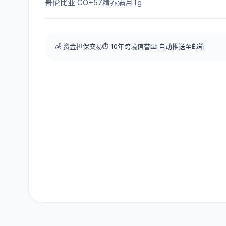
哥伦比亚 CO+57精养满月Tg
💰 资金担保交易
⏱️ 10年跨境信誉
📧 自动推送至邮箱