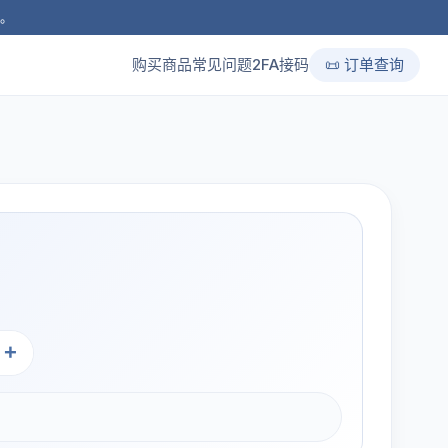
品。
购买商品
常见问题
2FA接码
📜 订单查询
+