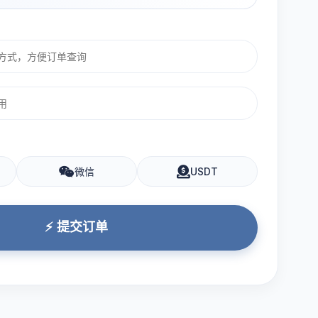
微信
USDT
⚡ 提交订单