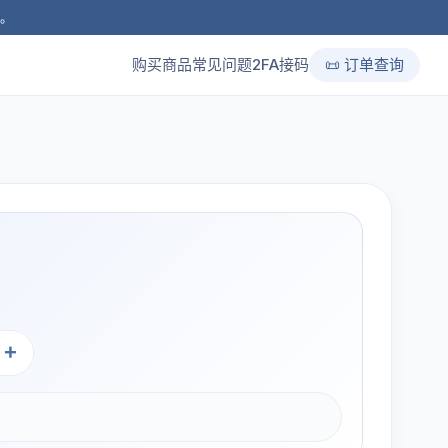
品。
购买商品
常见问题
2FA接码
📜 订单查询
+