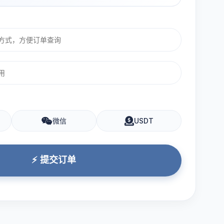
微信
USDT
⚡ 提交订单