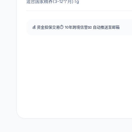
混合国家精养(3-12个月)Tg
💰 资金担保交易
⏱️ 10年跨境信誉
📧 自动推送至邮箱