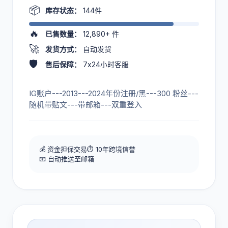
📦
库存状态：
144件
🔥
已售数量：
12,890+
件
🚀
发货方式：
自动发货
🛡️
售后保障：
7x24小时客服
IG账户---2013---2024年份注册/黑---300 粉丝---
随机带贴文---带邮箱---双重登入
💰 资金担保交易
⏱️ 10年跨境信誉
📧 自动推送至邮箱