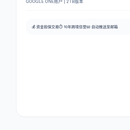
GOOGLE ONE账户 | 2TB版本
💰 资金担保交易
⏱️ 10年跨境信誉
📧 自动推送至邮箱