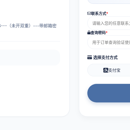
联系方式
*
956---（未开双重）---带邮箱密
查询密码
*
选择支付方式
支付宝