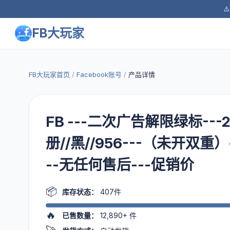
⚠
FB大玩家
FB大玩家首页
/
Facebook账号
/
产品详情
FB ---二次广告解限绿标---2
册//黑//956---（未开双重）
--无任何售后---促销价
📦
库存状态：
407件
🔥
已售数量：
12,890+
件