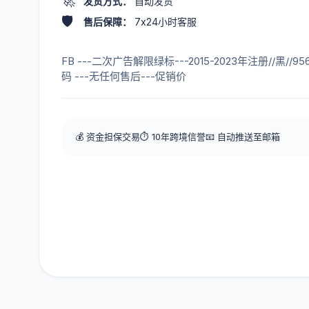
🚀
发货方式：
自动发货
🛡️
售后保障：
7x24小时客服
FB ---二次广告解限绿标---2015-2023年注册//黑//
码 ---无任何售后---促销价
💰 资金担保交易
⏱️ 10年跨境信誉
📧 自动推送至邮箱