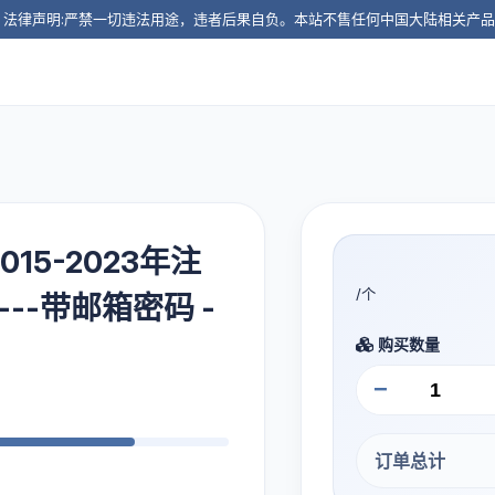
️ 法律声明:严禁一切违法用途，违者后果自负。本站不售任何中国大陆相关产
015-2023年注
/个
---带邮箱密码 -
购买数量
−
订单总计