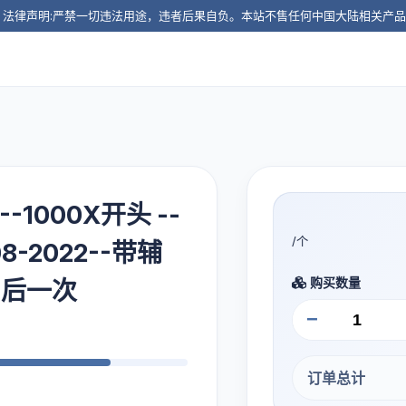
️ 法律声明:严禁一切违法用途，违者后果自负。本站不售任何中国大陆相关产
-1000X开头 --
/个
-2022--带辅
购买数量
售后一次
−
订单总计