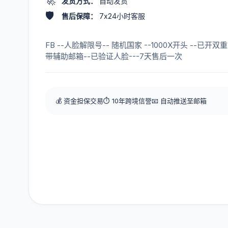
🚀
发货方式：
自动发货
🛡️
售后保障：
7x24小时客服
FB --人脸解限号-- 随机国家 --1000X开头 --已开双重-
带辅助邮箱--已验证人脸---7天售后一次
💰 资金担保交易
⏱️ 10年跨境信誉
📧 自动推送至邮箱