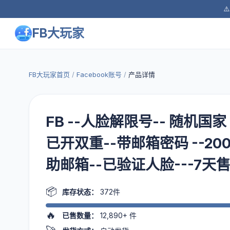
⚠
FB大玩家
FB大玩家首页
/
Facebook账号
/
产品详情
FB --人脸解限号-- 随机国家 -
已开双重--带邮箱密码 --2008
助邮箱--已验证人脸---7天
📦
库存状态：
372件
🔥
已售数量：
12,890+
件